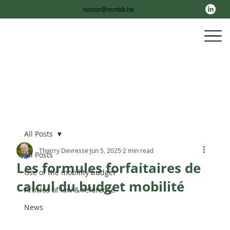
nestor@mmbb.be
All Posts
Thierry Devresse
Jun 5, 2025
2 min read
All Posts
Les formules forfaitaires de
Use of the mobility budget
calcul du budget mobilité
Articles of law & reference
News